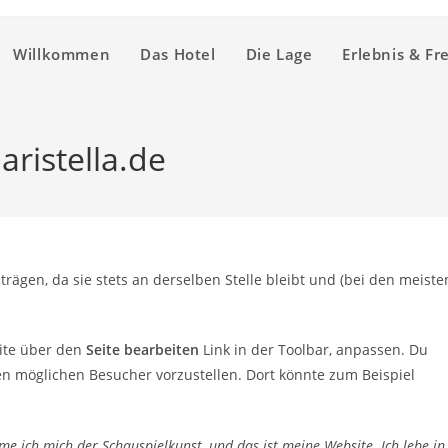
Willkommen
Das Hotel
Die Lage
Erlebnis & Fre
ristella.de
trägen, da sie stets an derselben Stelle bleibt und (bei den meiste
ite über den
Seite bearbeiten
Link in der Toolbar, anpassen. Du
en möglichen Besucher vorzustellen. Dort könnte zum Beispiel
dme ich mich der Schauspielkunst, und das ist meine Website. Ich lebe in