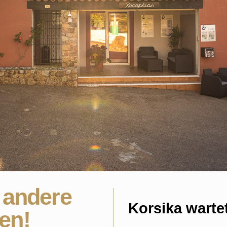
 andere
Korsika wartet
en!