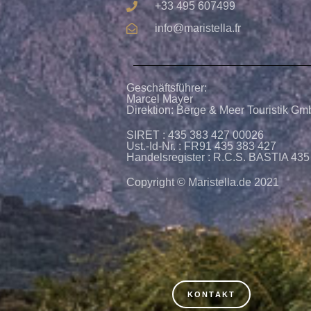
+33 495 607499
info@maristella.fr
Geschäftsführer:
Marcel Mayer
Direktion: Berge & Meer Touristik G
SIRET : 435 383 427 00026
Ust.-Id-Nr. : FR91 435 383 427
Handelsregister : R.C.S. BASTIA 435
Copyright © Maristella.de 2021
KONTAKT