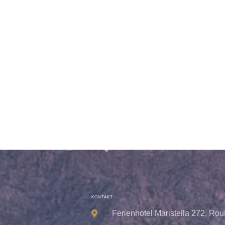
KONTAKT
Ferienhotel Maristella 272, Rou