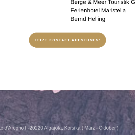
Berge & Meer Touristik
Ferienhotel Maristella
Bernd Helling
JETZT KONTAKT AUFNEHMEN!
te d'Aregno F-20220 Algajola, Korsika ( März - Oktober )