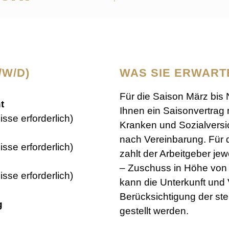
/W/D)
WAS SIE ERWART
Für die Saison März bis
t
Ihnen ein Saisonvertrag
sse erforderlich)
Kranken und Sozialversi
nach Vereinbarung. Für 
sse erforderlich)
zahlt der Arbeitgeber je
– Zuschuss in Höhe von 
sse erforderlich)
kann die Unterkunft und 
Berücksichtigung der st
g
gestellt werden.